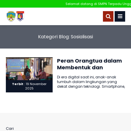
Selamat datang di SMPN Terpadu Unggul
Kategori Blog:
Sosialisasi
Peran Orangtua dalam
Membentuk dan
Menguatkan Karakter
Di era digital saat ini, anak-anak
Anak di Era Digital
tumbuh dalam lingkungan yang
Terbit
: 19 November
dekat dengan teknologi. Smartphone,
2025
internet, dan media sosial menjadi
bagian..
Cari