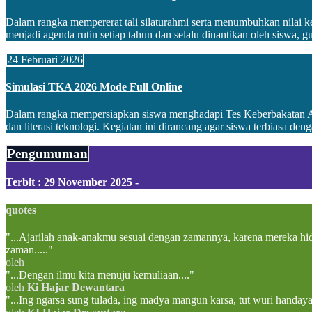
Dalam rangka mempererat tali silaturahmi serta menumbuhkan nilai 
menjadi agenda rutin setiap tahun dan selalu dinantikan oleh siswa, gur
24 Februari 2026
Simulasi TKA 2026 Mode Full Online
Dalam rangka mempersiapkan siswa menghadapi Tes Keberbakatan A
dan literasi teknologi. Kegiatan ini dirancang agar siswa terbiasa denga
Pengumuman
Terbit : 29 November 2025 -
quotes
"...Ajarilah anak-anakmu sesuai dengan zamannya, karena mereka h
zaman....."
oleh
"...Dengan ilmu kita menuju kemuliaan...."
oleh
Ki Hajar Dewantara
"...Ing ngarsa sung tulada, ing madya mangun karsa, tut wuri handaya