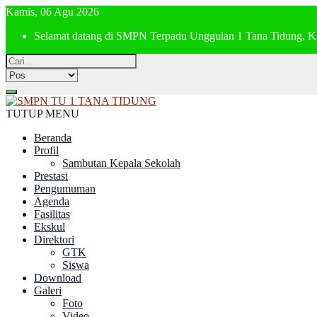
Kamis, 06 Agu 2026
Selamat datang di SMPN Terpadu Unggulan 1 Tana Tidung, K
TUTUP MENU
Beranda
Profil
Sambutan Kepala Sekolah
Prestasi
Pengumuman
Agenda
Fasilitas
Ekskul
Direktori
GTK
Siswa
Download
Galeri
Foto
Video