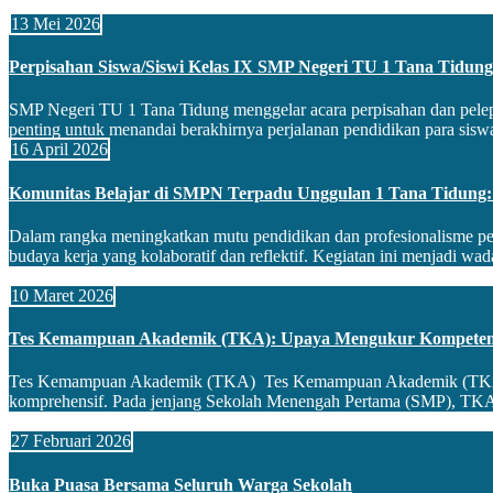
13 Mei 2026
Perpisahan Siswa/Siswi Kelas IX SMP Negeri TU 1 Tana Tidung
SMP Negeri TU 1 Tana Tidung menggelar acara perpisahan dan pelep
penting untuk menandai berakhirnya perjalanan pendidikan para siswa
16 April 2026
Komunitas Belajar di SMPN Terpadu Unggulan 1 Tana Tidung: P
Dalam rangka meningkatkan mutu pendidikan dan profesionalisme pe
budaya kerja yang kolaboratif dan reflektif. Kegiatan ini menjadi wada
10 Maret 2026
Tes Kemampuan Akademik (TKA): Upaya Mengukur Kompetens
Tes Kemampuan Akademik (TKA) Tes Kemampuan Akademik (TKA) mer
komprehensif. Pada jenjang Sekolah Menengah Pertama (SMP), TKA b
27 Februari 2026
Buka Puasa Bersama Seluruh Warga Sekolah