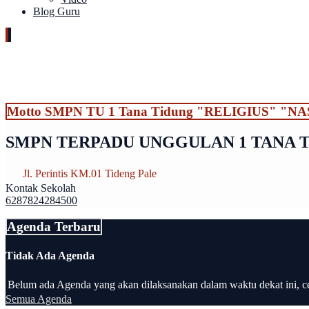
Blog Guru
Motto SMPN TU 1 Tana Tidung "RELIGIUS" "
SMPN TERPADU UNGGULAN 1 TANA 
Jl. Perintis KM.01 Tideng Pale
Kontak Sekolah
6287824284500
Agenda Terbaru
Tidak Ada Agenda
Belum ada Agenda yang akan dilaksanakan dalam waktu dekat ini, ce
Semua Agenda