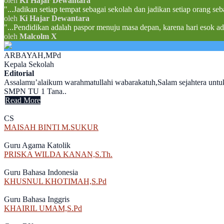
oleh
KI Hajar Dewantara
"...Jadikan setiap tempat sebagai sekolah dan jadikan setiap orang seb
oleh
Ki Hajar Dewantara
"...Pendidikan adalah paspor menuju masa depan, karena hari esok ad
oleh
Malcolm X
ARBAYAH,MPd
Kepala Sekolah
Editorial
Assalamu’alaikum warahmatullahi wabarakatuh,Salam sejahtera untuk 
SMPN TU 1 Tana..
Read More
CS
MAISAH BINTI M.SUKUR
Guru Agama Katolik
PRISKA WILDA KANAN,S.Th.
Guru Bahasa Indonesia
KHUSNUL KHOTIMAH,S.Pd
Guru Bahasa Inggris
KHAIRIL UMAM,S.Pd