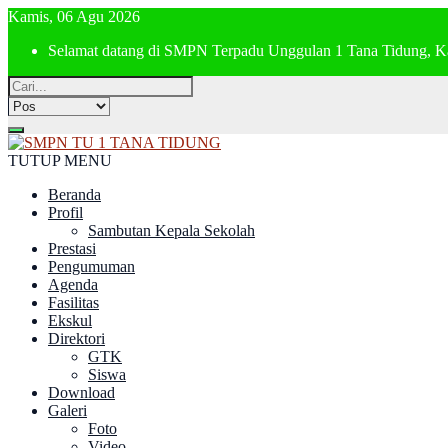
Kamis, 06 Agu 2026
Selamat datang di SMPN Terpadu Unggulan 1 Tana Tidung, K
TUTUP MENU
Beranda
Profil
Sambutan Kepala Sekolah
Prestasi
Pengumuman
Agenda
Fasilitas
Ekskul
Direktori
GTK
Siswa
Download
Galeri
Foto
Video