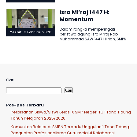
sekolah kami menyelenggarakan
Simulasi TKA Mode Full Online
sebagai bagian..
Isra Mi’raj 1447 H:
Momentum
Membangun Akhlak dan
Dalam rangka memperingati
Kedisiplinan Shalat
Terbit
: 3 Februari 2026
peristiwa agung Isra Mi’raj Nabi
Siswa
Muhammad SAW 1447 Hijriah, SMPN
Terpadu Unggulan 1 Tana Tidung
menyelenggarakan kegiatan..
Cari
Cari
Pos-pos Terbaru
Perpisahan Siswa/Siswi Kelas IX SMP Negeri TU 1 Tana Tidung
Tahun Pelajaran 2025/2026
Komunitas Belajar di SMPN Terpadu Unggulan 1 Tana Tidung:
Penguatan Profesionalisme Guru melalui Kolaborasi