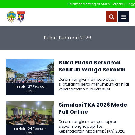
Selamat datang di SMPN Terpadu Unggul
Bulan:
Februari 2026
Buka Puasa Bersama
Seluruh Warga Sekolah
Dalam rangka mempererat tali
silaturahmi serta menumbuhkan nilai
Terbit
: 27 Februari
kebersamaan di bulan suci
2026
Ramadan, sekolah kami
menyelenggarakan kegiatan Buka
Puasa Bersama..
Simulasi TKA 2026 Mode
Full Online
Dalam rangka mempersiapkan
siswa menghadapi Tes
Terbit
: 24 Februari
Keberbakatan Akademik (TKA) 2026,
2026