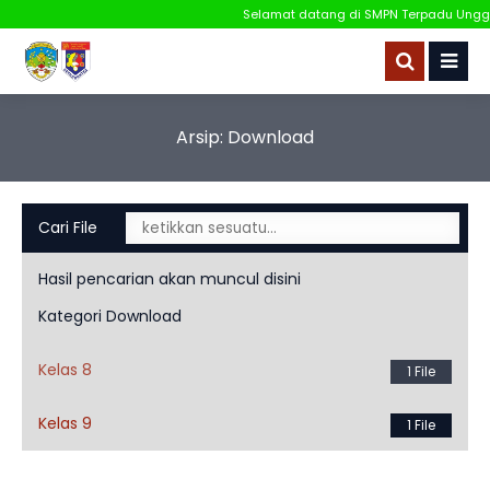
Selamat datang di SMPN Terpadu Unggul
Arsip:
Download
Cari File
Hasil pencarian akan muncul disini
Kategori Download
Kelas 8
1 File
Kelas 9
1 File