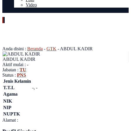
Video
Blog Guru
ABDUL KADIR
Anda disini :
Beranda
-
GTK
-
ABDUL KADIR
ABDUL KADIR
Aktif mulai :
-
Jabatan :
TU
Status :
PNS
Jenis Kelamin
T.T.L
-, -
Agama
NIK
NIP
NUPTK
Alamat :