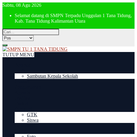
Sabtu, 08 Agu 2026
Selamat datang di SMPN Terpadu Unggulan 1 Tana Tidung,
Kab. Tana Tidung Kalimantan Utara
TUTUP MENU
Beranda
Profil
Sambutan Kepala Sekolah
Prestasi
Pengumuman
Agenda
Fasilitas
Ekskul
Direktori
GTK
Siswa
Download
Galeri
Foto