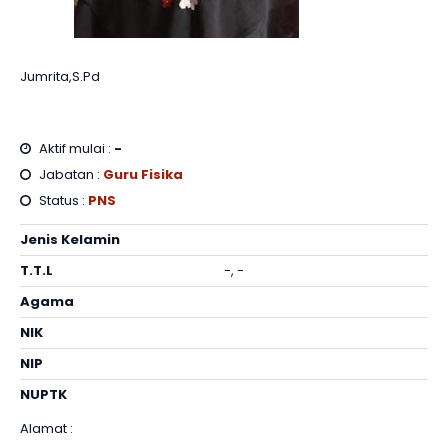
Jumrita,S.Pd
Aktif mulai :
-
Jabatan :
Guru Fisika
Status :
PNS
Jenis Kelamin
T.T.L
-, -
Agama
NIK
NIP
NUPTK
Alamat :