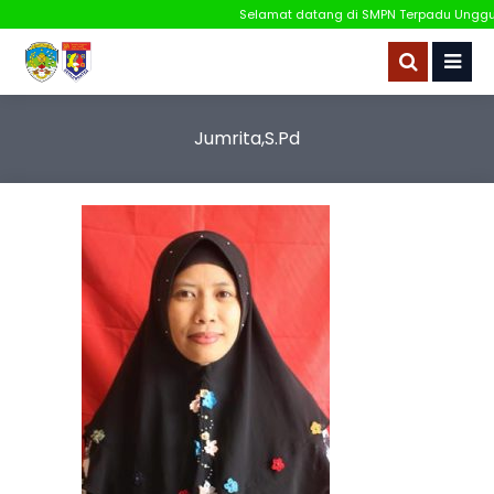
Selamat datang di SMPN Terpadu Unggulan
Jumrita,S.Pd