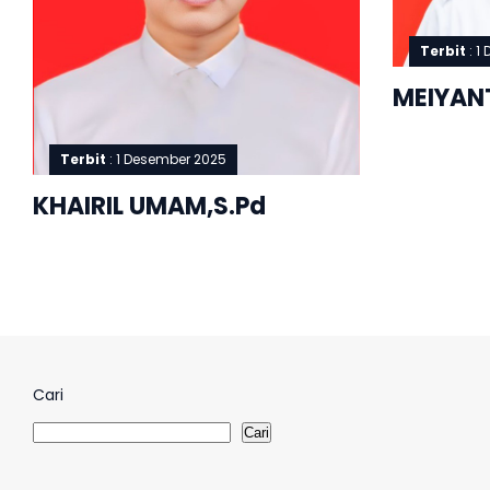
Terbit
: 1
MEIYANT
Terbit
: 1 Desember 2025
KHAIRIL UMAM,S.Pd
Cari
Cari