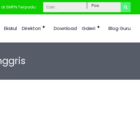
 SMPN Terpadu Unggulan 1 Tana Tidung, Kab. Tana Tidung Kalimanta
Ekskul
Direktori
Download
Galeri
Blog Guru
nggris