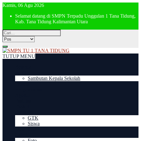
Kamis, 06 Agu 2026
Selamat datang di SMPN Terpadu Unggulan 1 Tana Tidung,
Kab. Tana Tidung Kalimantan Utara
TUTUP MENU
Beranda
Profil
Sambutan Kepala Sekolah
Prestasi
Pengumuman
Agenda
Fasilitas
Ekskul
Direktori
GTK
Siswa
Download
Galeri
Foto