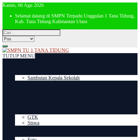
Kamis, 06 Agu 2026
Selamat datang di SMPN Terpadu Unggulan 1 Tana Tidung,
Kab. Tana Tidung Kalimantan Utara
TUTUP MENU
Beranda
Profil
Sambutan Kepala Sekolah
Prestasi
Pengumuman
Agenda
Fasilitas
Ekskul
Direktori
GTK
Siswa
Download
Galeri
Foto