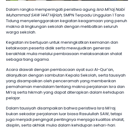
Dalam rangka memperingati peristiwa agung
Isra Mi’raj Nabi
Muhammad SAW 1447 Hijriah
, SMPN Terpadu Unggulan 1 Tana
Tidung menyelenggarakan kegiatan keagamaan yang penuh
makna di lingkungan sekolah dengan melibatkan seluruh
warga sekolah.
Kegiatan ini bertujuan untuk meningkatkan keimanan dan
ketakwaan peserta didik serta mewujudkan generasi
berakhlak mulia melalui pembiasaan melaksanakan shalat
sebagai tiang agama.
Acara diawali dengan pembacaan ayat suci Al-Qur’an,
dilanjutkan dengan sambutan Kepala Sekolah, serta tausiyah
yang disampaikan oleh penceramah yang memberikan
pemahaman mendalam tentang makna perjalanan Isra dan
Mi’raj serta hikmah yang dapat diterapkan dalam kehidupan
pelajar.
Dalam tausiyah disampaikan bahwa peristiwa Isra Mi’raj
bukan sekadar perjalanan luar biasa Rasulullah SAW, tetapi
juga menjadi pengingat pentingnya menjaga kualitas shalat,
disiplin, serta akhlak mulia dalam kehidupan sehari-hari.