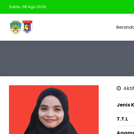
Sabtu, 08 Agu 2026
Berand
Aktif
Jenis 
T.T.L
Agam