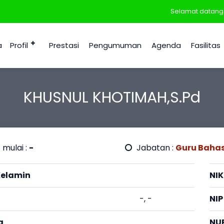
Selamat datang di
a
Profil
Prestasi
Pengumuman
Agenda
Fasilitas
KHUSNUL KHOTIMAH,S.Pd
 mulai :
-
Jabatan :
Guru Bahas
Kelamin
NIK
-, -
NIP
a
NU