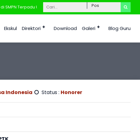
 SMPN Terpadu Unggulan 1 Tana Tidung, Kab. Tana Tidung Kalimantan
Ekskul
Direktori
Download
Galeri
Blog Guru
a Indonesia
Status :
Honorer
PTK