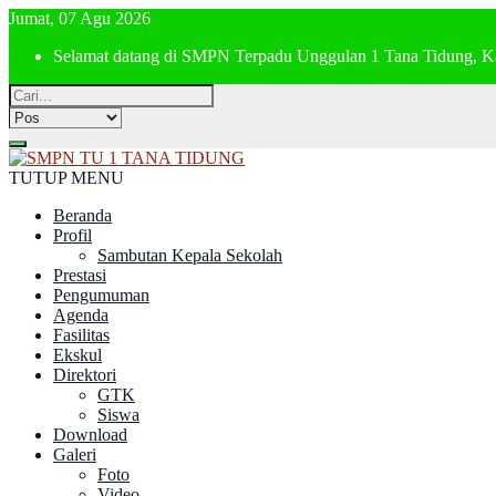
Jumat, 07 Agu 2026
Selamat datang di SMPN Terpadu Unggulan 1 Tana Tidung, K
TUTUP MENU
Beranda
Profil
Sambutan Kepala Sekolah
Prestasi
Pengumuman
Agenda
Fasilitas
Ekskul
Direktori
GTK
Siswa
Download
Galeri
Foto
Video