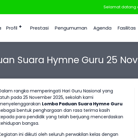
Selamat datang di S
a
Profil
Prestasi
Pengumuman
Agenda
Fasilitas
an Suara Hymne Guru 25 No
Dalam rangka memperingati Hari Guru Nasional yang
jatuh pada 25 November 2025, sekolah kami
menyelenggarakan
Lomba Paduan Suara Hymne Guru
sebagai bentuk penghargaan dan rasa terima kasih
kepada para pendidik yang telah berjuang mencerdaskan
kehidupan bangsa.
Kegiatan ini diikuti oleh seluruh perwakilan kelas dengan