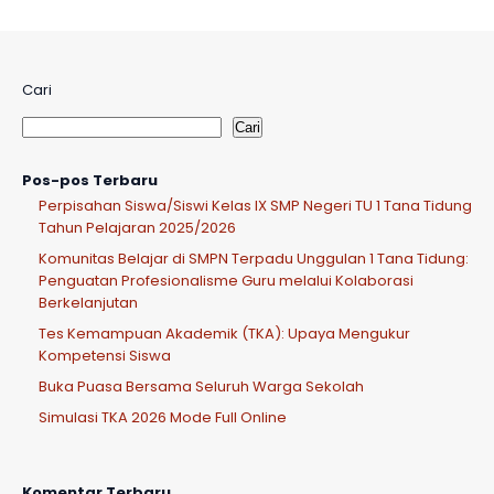
mereka
hidup
di
Cari
zaman
Cari
mereka
bukan
Pos-pos Terbaru
pada
Perpisahan Siswa/Siswi Kelas IX SMP Negeri TU 1 Tana Tidung
Tahun Pelajaran 2025/2026
zamanmu.
Komunitas Belajar di SMPN Terpadu Unggulan 1 Tana Tidung:
Sesungguhny
Penguatan Profesionalisme Guru melalui Kolaborasi
mereka
Berkelanjutan
diciptak
Tes Kemampuan Akademik (TKA): Upaya Mengukur
an
Kompetensi Siswa
untuk
Buka Puasa Bersama Seluruh Warga Sekolah
zamannya,
Simulasi TKA 2026 Mode Full Online
sedangkan
kalian
Komentar Terbaru