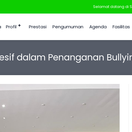
Selamat datang di SMPN 
a
Profil
Prestasi
Pengumuman
Agenda
Fasilitas
resif dalam Penanganan Bullyi