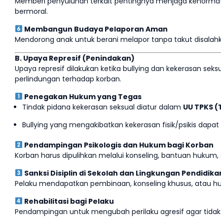
Memberi penyuluhan terkait pentingnya menjaga kehormat
bermoral.
Membangun Budaya Pelaporan Aman
Mendorong anak untuk berani melapor tanpa takut disalahka
B. Upaya Represif (Penindakan)
Upaya represif dilakukan ketika bullying dan kekerasan sek
perlindungan terhadap korban.
Penegakan Hukum yang Tegas
Tindak pidana kekerasan seksual diatur dalam
UU TPKS (
Bullying yang mengakibatkan kekerasan fisik/psikis dapa
Pendampingan Psikologis dan Hukum bagi Korban
Korban harus dipulihkan melalui konseling, bantuan hukum, 
Sanksi Disiplin di Sekolah dan Lingkungan Pendidika
Pelaku mendapatkan pembinaan, konseling khusus, atau huk
Rehabilitasi bagi Pelaku
Pendampingan untuk mengubah perilaku agresif agar tida