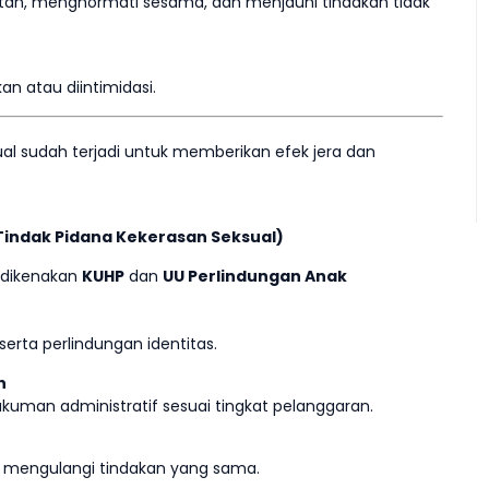
an, menghormati sesama, dan menjauhi tindakan tidak
n atau diintimidasi.
sual sudah terjadi untuk memberikan efek jera dan
Tindak Pidana Kekerasan Seksual)
t dikenakan
KUHP
dan
UU Perlindungan Anak
serta perlindungan identitas.
n
uman administratif sesuai tingkat pelanggaran.
k mengulangi tindakan yang sama.