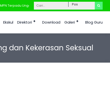
Terpadu Unggulan 1 Tana Tidung, Kab. Tana Tidung Kalimantan Utara
Ekskul
Direktori
Download
Galeri
Blog Guru
ng dan Kekerasan Seksual