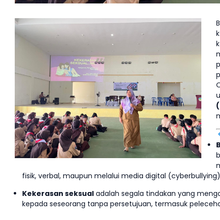
B
k
k
m
p
p
O
m
B
b
m
fisik, verbal, maupun melalui media digital (cyberbullying)
Kekerasan seksual
adalah segala tindakan yang menga
kepada seseorang tanpa persetujuan, termasuk pelecehan